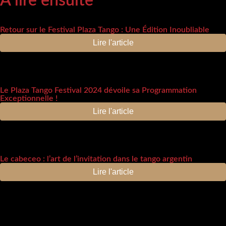
À lire ensuite
Retour sur le Festival Plaza Tango : Une Édition Inoubliable
Lire l'article
Le Plaza Tango Festival 2024 dévoile sa Programmation
Exceptionnelle !
Lire l'article
Le cabeceo : l’art de l’invitation dans le tango argentin
Lire l'article